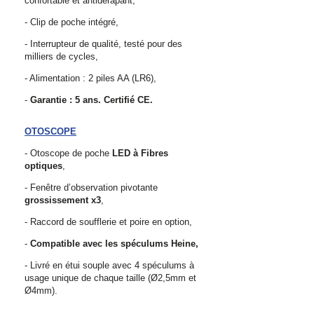
confortable et antidérapant,
- Clip de poche intégré,
- Interrupteur de qualité, testé pour des
milliers de cycles,
- Alimentation : 2 piles AA (LR6),
-
Garantie : 5 ans. Certifié CE.
OTOSCOPE
- Otoscope de poche
LED à Fibres
optiques
,
- Fenêtre d’observation pivotante
grossissement x3
,
- Raccord de soufflerie et poire en option,
-
Compatible avec les spéculums Heine,
- Livré en étui souple avec 4 spéculums à
usage unique de chaque taille (Ø2,5mm et
Ø4mm).