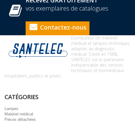
Recevez GRATUITEMENT
vos exemplaires de catalogues
Contactez-nous
Distributeur de matériel
médical et lampes techniques
adaptés au diagnostic
médical. Créée en 1988,
SANTELEC est le partenaire
indispensable des services
techniques et biomédicaux
hospitaliers, publics et privés.
CATÉGORIES
Lampes
Matériel médical
Pièces détachées