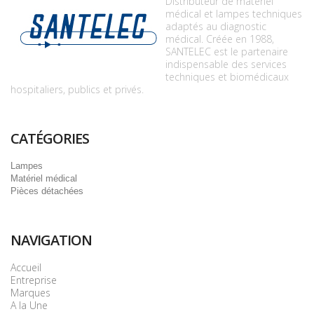
Distributeur de matériel
médical et lampes techniques
adaptés au diagnostic
médical. Créée en 1988,
SANTELEC est le partenaire
indispensable des services
techniques et biomédicaux
hospitaliers, publics et privés.
CATÉGORIES
Lampes
Matériel médical
Pièces détachées
NAVIGATION
Accueil
Entreprise
Marques
A la Une