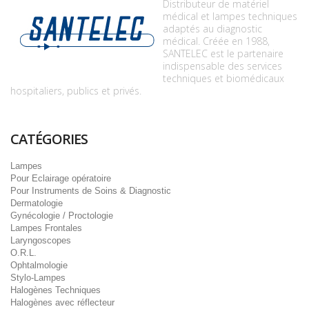
Distributeur de matériel
médical et lampes techniques
adaptés au diagnostic
médical. Créée en 1988,
SANTELEC est le partenaire
indispensable des services
techniques et biomédicaux
hospitaliers, publics et privés.
CATÉGORIES
Lampes
Pour Eclairage opératoire
Pour Instruments de Soins & Diagnostic
Dermatologie
Gynécologie / Proctologie
Lampes Frontales
Laryngoscopes
O.R.L.
Ophtalmologie
Stylo-Lampes
Halogènes Techniques
Halogènes avec réflecteur