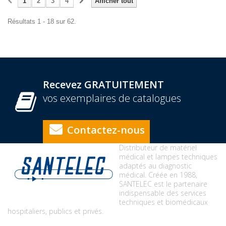
1
2
3
4
Afficher tout
Résultats 1 - 18 sur 62.
Recevez GRATUITEMENT
vos exemplaires de catalogues
Contactez-nous
Distributeur de matériel
médical et lampes techniques
adaptés au diagnostic
médical. Créée en 1988,
SANTELEC est le partenaire
indispensable des services
techniques et biomédicaux
hospitaliers, publics et privés.