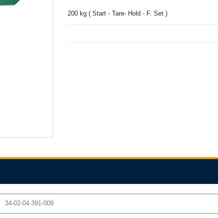
200 kg ( Start - Tare- Hold - F. Set )
34-02-04-391-009